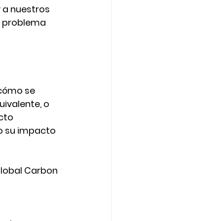
 a nuestros 
n problema 
cómo se 
uivalente
, o 
cto 
o su impacto 
lobal Carbon 