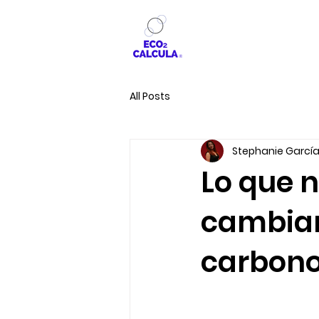
All Posts
Stephanie Garcí
Lo que n
cambiar
carbono