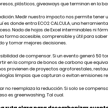
resos, plásticos, giveaways que terminan en la ba
dición. 
Medir nuestro impacto nos permite tener un
uí es donde entra 
ECO2 CALCULA
, una herramienta
oceso. Nada de hojas de Excel interminables ni fórm
na forma accesible, comprensible y útil para saber
o y tomar mejores decisiones.
osibilidad de 
compensar
. Si un evento generó 50 t
rtir en la compra de bonos de carbono que equiva
os provienen de proyectos agroforestales, restau
ogías limpias que capturan o evitan emisiones re
r no reemplaza la reducción
. Si solo se compensa
 eso es greenwashing. Tal cual.