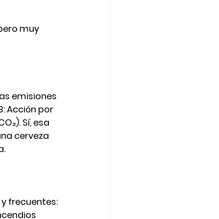
pero muy 
as 
emisiones 
: Acción por 
₂). Sí, esa 
una cerveza 
a.
 frecuentes: 
ncendios 