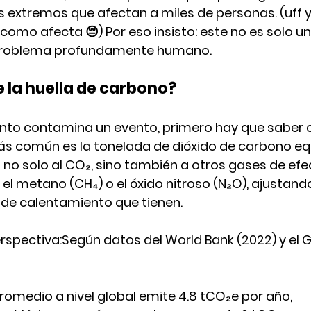
as extremos
 que afectan a miles de personas. (uff y
como afecta 😔) Por eso insisto: 
este no es solo u
 problema profundamente humano.
 la huella de carbono?
nto contamina un evento, primero hay que saber 
ás común es la 
tonelada de dióxido de carbono eq
 no solo al CO₂, sino también a otros gases de efe
l metano (CH₄) o el óxido nitroso (N₂O), ajustand
 de calentamiento que tienen.
spectiva:Según datos del 
World Bank (2022)
 y el 
G
romedio a nivel global emite 4.8 tCO₂e por año
,