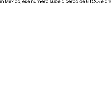
en 
México, ese número sube a cerca de 6 tCO₂e an