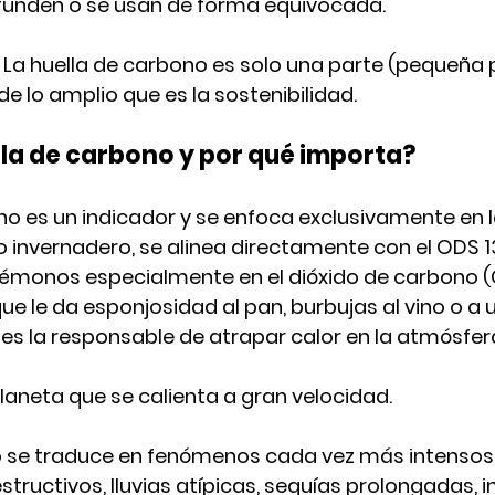
unden o se usan de forma equivocada. 
La huella de carbono es solo 
una parte (pequeña 
de lo amplio que es la sostenibilidad.
lla de carbono y por qué importa?
no es un indicador y se enfoca exclusivamente en l
o invernadero
, se alinea directamente con el 
ODS 13
émonos especialmente en el dióxido de carbono (CO
 le da esponjosidad al pan, burbujas al vino o a 
 es la responsable de atrapar calor en la atmósfer
planeta que se calienta a gran velocidad.
 se traduce en fenómenos cada vez más intensos y
ructivos, lluvias atípicas, sequías prolongadas, i