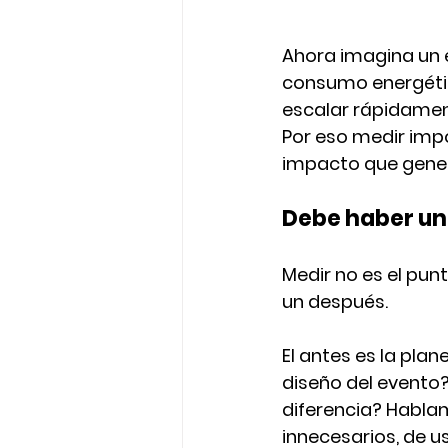
Ahora imagina un e
consumo energétic
escalar rápidamen
Por eso medir impo
impacto que gene
Debe haber un
Medir no es el punt
un después.
El 
antes
 es la pla
diseño del evento
diferencia? Habla
innecesarios
, de 
u