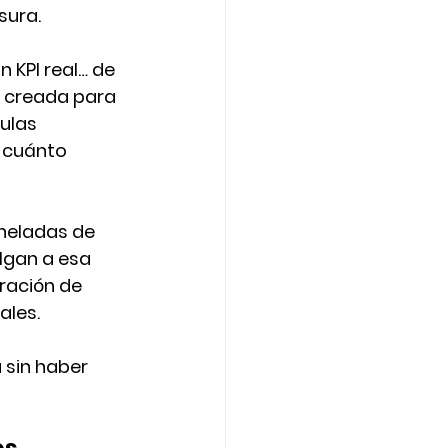
sura.
 KPI real… de 
 creada para 
ulas 
 cuánto 
oneladas de 
lgan a esa 
ración de 
ales.
 sin haber 