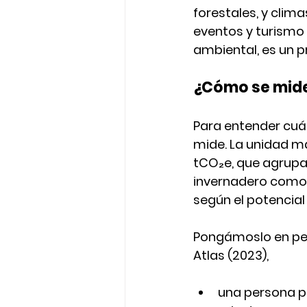
forestales, y clim
eventos y turismo 
ambiental, es un
¿Cómo se mide
Para entender cuá
mide. La unidad m
tCO₂e
, que agrupa
invernadero como e
según el potencial
Pongámoslo en per
Atlas (2023)
,
una persona p