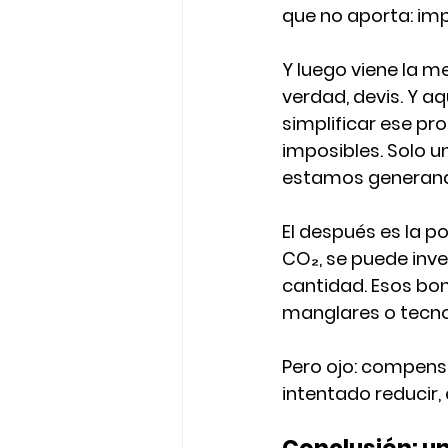
que no aporta: imp
Y luego viene la me
verdad, devis.
 Y aq
simplificar ese pr
imposibles. Solo u
estamos generand
El 
después
 es la p
CO₂, se puede inve
cantidad. Esos bon
manglares o tecnol
Pero ojo: 
compensa
intentado reducir,