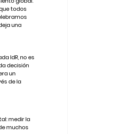
nto global. 
 que todos 
celebramos 
deja una 
a IdR, no es 
a decisión 
era un 
és de la 
al: 
medir la 
nde muchos 